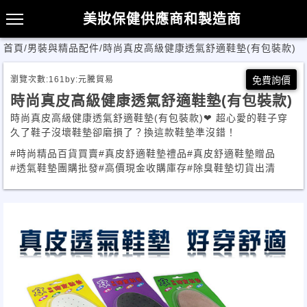
美妝保健供應商和製造商
首頁
/
男裝與精品配件
/
時尚真皮高級健康透氣舒適鞋墊(有包裝款)
瀏覽次數:
161
by:
元騰貿易
免費詢價
時尚真皮高級健康透氣舒適鞋墊(有包裝款)
時尚真皮高級健康透氣舒適鞋墊(有包裝款)❤ 超心愛的鞋子穿
久了鞋子沒壞鞋墊卻磨損了？換這款鞋墊準沒錯！
#時尚精品百貨買賣
#真皮舒適鞋墊禮品
#真皮舒適鞋墊贈品
#透氣鞋墊團購批發
#高價現金收購庫存
#除臭鞋墊切貨出清