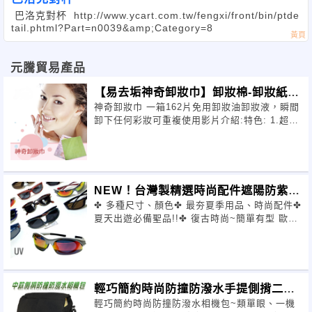
巴洛克對杯 http://www.ycart.com.tw/fengxi/front/bin/ptde
tail.phtml?Part=n0039&amp;Category=8
元騰貿易產品
【易去垢神奇卸妝巾】卸妝棉-卸妝紙
神奇卸妝巾 一箱162片免用卸妝油卸妝液，瞬間
，可重複使用
卸下任何彩妝可重複使用影片介紹:特色: 1.超細
纖維0.15dtex(三角
NEW！台灣製精選時尚配件遮陽防紫外
✤ 多種尺寸、顏色✤ 最夯夏季用品、時尚配件✤
線UV太陽眼鏡
夏天出遊必備聖品!!✤ 復古時尚~簡單有型 歐美
時尚✤ 首爾/紐約/倫敦
輕巧簡約時尚防撞防潑水手提側揹二用
輕巧簡約時尚防撞防潑水相機包~類單眼、一機
相機包