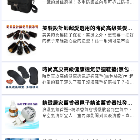
一鏡的最佳選擇！多重防護並內附可拆式防撞內
袋、底板、隔板讓您放心收納超EASY
美髮設計師超愛選用的時尚高級美髮
美美的秀髮除了保養、整燙之外，更需要一把好
梳！
的梳子來維護心愛的造型！此一系列可是市面上
美髮造型師特愛選用的造型梳哦~
時尚真皮高級健康透氣舒適鞋墊(無包裝
時尚真皮高級健康透氣舒適鞋墊(無包裝款)❤ 超
款)
心愛的鞋子穿久了鞋子沒壞鞋墊卻磨損了？換這
款鞋墊準沒錯！高貴不貴！尺寸多樣
精緻居家薰香器電子精油薰香器批發團
浪漫氣氛首選~精油香氣會慢慢散發到空氣中，
購切貨出清
令空氣清新宜人，室內都能聞到淡淡清香。直接
插入110V的插座即可~操作超容易!!!