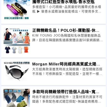
攜帶式口紅造型香水噴瓶-香水空瓶
多樣造型！小巧精緻~品質最好的攜帶式香水噴
瓶 ▶ 裝香水或精油後就能噴出，可使用多次！
▶ 出門攜帶方便，皆可放置各式包包
正韓精緻名品！POLO衫-運動服-休閒
KIM YOUNG JOO為韓國知名休閒運動服飾品
服
牌，目前在韓國銷售通路實體店面50家網路銷
售。質料舒適透氣、吸濕排汗
Morgan Miller時尚經典高質感太陽眼
大方經典款漸層黑時尚太陽眼鏡，造型精緻百搭
鏡
不呆板！可修飾臉型、搭配造型，呈現不一樣的
視覺效果是潮流時尚必備的個性單品喔！
多款時尚精緻領帶打造個人品味~寬版
時尚不褪流行的服飾配件、注重材質的買家不可
窄版皆有
錯過！多款配色樣式隨您搭配~無論是商務用或
休閒雅痞風皆可輕鬆實現！