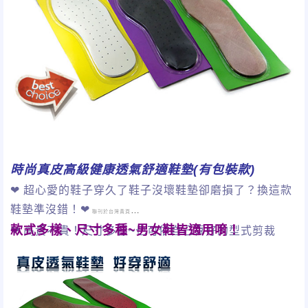
時尚真皮高級健康透氣舒適鞋墊(有包裝款)
❤ 超心愛的鞋子穿久了鞋子沒壞鞋墊卻磨損了？換這款
鞋墊準沒錯！❤
聯刊於台灣黃頁
款式多樣、尺寸多種~男女鞋皆適用唷！
❤ 高貴不貴！尺寸多樣~也可依自己喜好的型式剪裁
唷！
❤ 多孔透氣真皮舒適鞋墊讓您好穿好走！ ❤