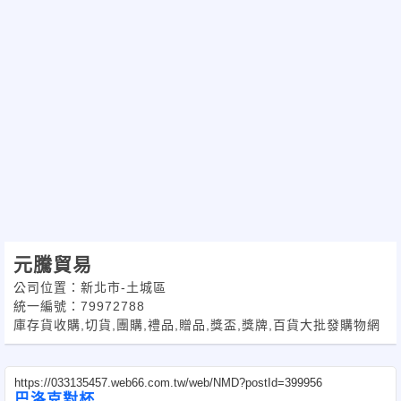
元騰貿易
公司位置：新北市-土城區
統一編號：79972788
庫存貨收購,切貨,團購,禮品,贈品,獎盃,獎牌,百貨大批發購物網
https://033135457.web66.com.tw/web/NMD?postId=399956
巴洛克對杯