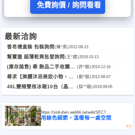
免費詢價 / 詢問看看
最新洽詢
香皂禮盒裝 包裝詢問
(陳*燕)
2012-08-13
幫寶適 超薄乾爽批發詢問
(王*建)
2018-10-13
(庫存拋售) 尋 飾品二手收購
(許*姐)
2014-12-16
(日系飾品)(全台皆可)
尋求【美體沐浴美妝小物、環
(劉*姐)
2012-08-07
保清潔】供應商
46L變頻雙核冰箱10台（晶
(採**箱)
2019-09-05
華）
https://sinli-jhen.web66.tw/web/SEC?
postId=1356086
用綠色細節，溫暖每一處空間