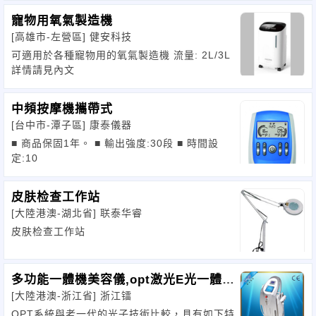
寵物用氧氣製造機
[高雄市-左營區]
健安科技
可適用於各種寵物用的氧氣製造機 流量: 2L/3L
詳情請見內文
中頻按摩機攜帶式
[台中市-潭子區]
康泰儀器
■ 商品保固1年。 ■ 輸出強度:30段 ■ 時間設
定:10
皮肤检查工作站
[大陸港澳-湖北省]
联泰华睿
皮肤检查工作站
多功能一體機美容儀,opt激光E光一體機
[大陸港澳-浙江省]
浙江镭
儀器
OPT系統與老一代的光子技術比較，具有如下特