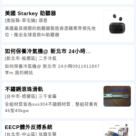
美國 Starkey 助聽器
[南投縣-草屯鎮]
頌恩
美國最具規模的助聽器製造商憑藉業界領先地
位，推出全球首款AI助聽器
如何保養冷氣機@ 新北市 24小時
[新北市-板橋區]
二手冷氣
091191
如何保養冷氣機@ 新北市 24小時0911911847
李m,我的網站
不鏽鋼滾珠滑軌
[台中市-梧棲區]
三千金屬
全組材質皆為sus304不鏽鋼材質 , 整組荷重有
46型40kgw
EECP體外反搏系統
[台北市-中山區]
信霖生醫