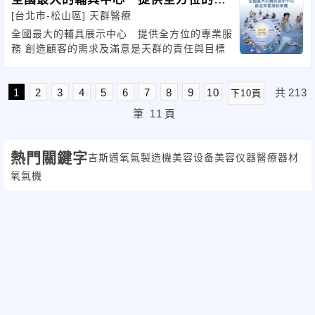
[台北市-松山區]
天群醫療
業服務
全國最大的輔具展示中心 提供全方位的專業服
務 創造顧客的需求及滿意是天群的責任與目標
1
2
3
4
5
6
7
8
9
10
共
213
下10頁
筆
11
頁
熱門關鍵字
吉斯邁
氧氣製造機
美容设备
美容仪器
醫療器材
氧氣機