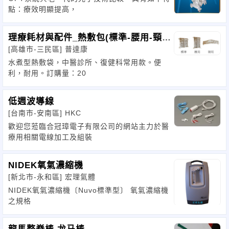
點：療效明顯提高，
理療耗材與配件_熱敷包(標準-腰用-頸
[高雄市-三民區]
普達康
用)
水煮型熱敷袋，中醫診所、復健科常用款。便
利，耐用。訂購量：20
低週波導線
[台南市-安南區]
HKC
歡迎您蒞臨合冠璋電子有限公司的網站主力於醫
療用相關電線加工及組裝
NIDEK氧氣濃縮機
[新北市-永和區]
宏理氣體
NIDEK氧氣濃縮機〔Nuvo標準型〕 氧氣濃縮機
之規格