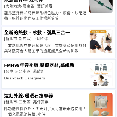
龍馬整脊棒 龙马棒
[大陸港澳-廣東省]
豐妍美容
龍馬整脊棒龙马棒產品特色壓力、疲倦、缺乏運
動、錯誤的動作及工作場所等等
全新的熱敷、冰敷、護具三合一
[新北市-新店區]
上印企業
可放鬆肌肉並提升其靈活度可重複交替使用熱敷
與冰敷符合人體工學的透氣護具全新的熱敷
FMH99年春季版,醫療器材,慕維新
[台中市-北屯區]
慕維新
Dual-back Caregivers
遠紅外線-暖暖石按摩器
[新北市-三重區]
兆仟實業
除功能性操作外，冬天到了又可當暖暖包使用！
一個充電電池持續3小時