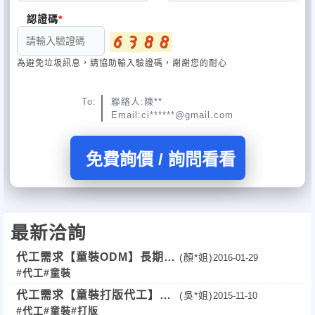
認證碼
為避免垃圾訊息，請協助輸入驗證碼，謝謝您的耐心
To:
聯絡人:陳**
Email:ci******@gmail.com
免費詢價 / 詢問看看
最新洽詢
代工需求【童裝ODM】長期
(顏*姐)
2016-01-29
#代工
#童裝
(全台)
代工需求【童裝打版代工】長
(吳*姐)
2015-11-10
#代工
#童裝
#打版
期預算20萬！全台！