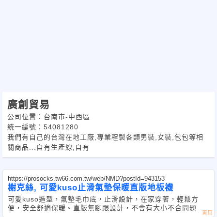
廣創貿易
公司位置：台南市-中西區
統一編號：54081280
我們有自己的台灣在地工廠,專業程製各類男裝,女裝,包包等相
關商品...自有生產線,自有
https://prosocks.tw66.com.tw/web/NMD?postId=943153
榭克絲, 可愛kuso止滑氣墊保暖直版地板襪
可愛kuso造型，氣墊毛巾底，止滑設計，在家穿著，輕鬆方
便，安全舒適保暖。 直版無腳跟設計，不會有大小不合問題。
居家好選擇，男女都能使用。 台灣製造。