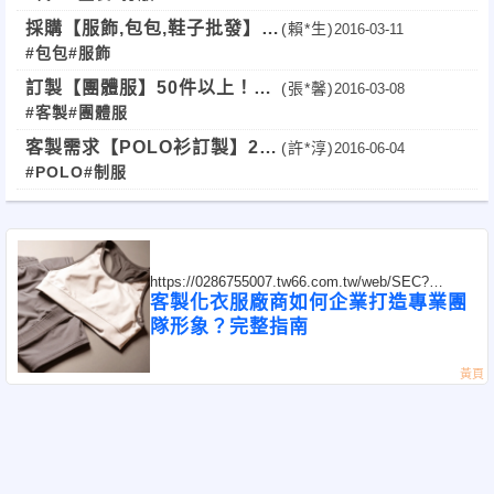
採購【服飾,包包,鞋子批發】
(賴*生)
2016-03-11
#包包
#服飾
(固定批發)
訂製【團體服】50件以上！全
(張*馨)
2016-03-08
#客製
#團體服
台可
客製需求【POLO衫訂製】250
(許*淳)
2016-06-04
#POLO
#制服
件！(全台)
https://0286755007.tw66.com.tw/web/SEC?
postId=1353772
客製化衣服廠商如何企業打造專業團
隊形象？完整指南