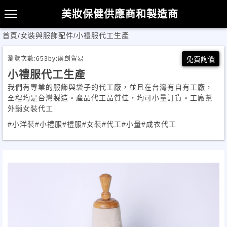
美妝保健供應商和製造商
首頁
/
女裝與服飾配件
/
小禮服代工生產
瀏覽次數:
653
by:
廣創貿易
免費詢價
小禮服代工生產
我們有專業的服飾與袋子的代工廠，並且在台灣有自有工廠，
全程均是台灣製造。產品代工品質佳，均可小量訂貨。工廠幫
外銷女裝代工
#小洋裝
#小禮服
#禮服
#女裝
#代工
#小量
#成衣代工