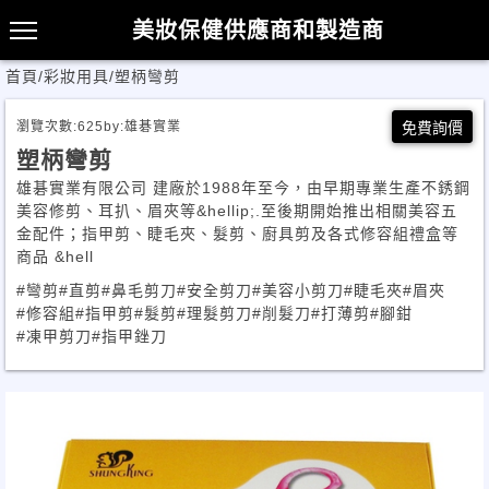
美妝保健供應商和製造商
首頁
/
彩妝用具
/
塑柄彎剪
瀏覽次數:
625
by:
雄碁實業
免費詢價
塑柄彎剪
雄碁實業有限公司 建廠於1988年至今，由早期專業生產不銹鋼
美容修剪、耳扒、眉夾等&hellip;.至後期開始推出相關美容五
金配件；指甲剪、睫毛夾、髮剪、廚具剪及各式修容組禮盒等
商品 &hell
#彎剪
#直剪
#鼻毛剪刀
#安全剪刀
#美容小剪刀
#睫毛夾
#眉夾
#修容組
#指甲剪
#髮剪
#理髮剪刀
#削髮刀
#打薄剪
#腳鉗
#凍甲剪刀
#指甲銼刀