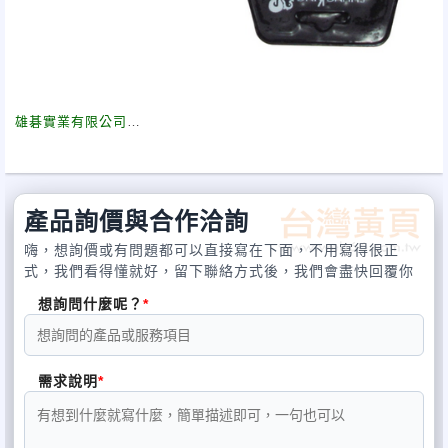
雄碁實業有限公司
建廠於1988年至今，由早期專業生產不銹鋼美容修剪、耳扒、眉夾
等….至後期開始推出相關美容五金配件；指甲剪、睫毛夾、髮剪、
廚具剪及各式修容組禮盒等商品 ….如需了解更多產品，請訪問我們
的網站:http://www.shung-king.com
產品詢價與合作洽詢
在台灣經營20於年，擁有專業ODM和OEM客制化服務，並遵循誠
嗨，想詢價或有問題都可以直接寫在下面，不用寫得很正
信、品質、創新的企業精神服務我們的夥伴與消費大眾。我們的企
式，我們看得懂就好，留下聯絡方式後，我們會盡快回覆你
業三大精神是
想詢問什麼呢？
誠信：經營的態度決定企業的傳承與延續，唯一誠信。
品質：經營的理念決定消費者的認同與價值，堅持品質。
創新：經營的深度決定無限想像的空間，永遠創新。
目前旗下經營品牌有”Apple”和”SK”，並且在國內以來全方位提供台
需求說明
灣近500多家大小五金盤商與文具生活百貨店的供貨服務外；更同時
將產品行銷世界各國。