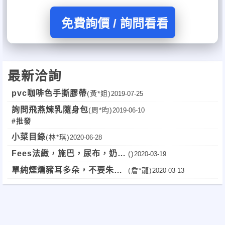
免費詢價 / 詢問看看
最新洽詢
pvc咖啡色手撕膠帶
(黃*姐)
2019-07-25
詢問飛燕煉乳隨身包
(周*昀)
2019-06-10
#批發
小菜目錄
(林*琪)
2020-06-28
Fees法緻，施巴，尿布，奶
()
2020-03-19
粉，濕紙巾，日用品，玩具批
單純煙燻豬耳多朵，不要朱頭
(詹*龍)
2020-03-13
發價？
皮