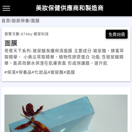
美妝保健供應商和製造商
首頁
/
臉部保養
/
面膜
瀏覽次數:
974
by:
健安科技
免費詢價
面膜
奇摩天下系列-玻尿酸長纖保濕面膜 主要成分:玻尿酸、蜂蜜萃
取精華、 小黃瓜萃取精華、植物性膠原蛋白 功能:含玻尿酸精
華，能高效鎖水保溼在肌膚表面 形成保護膜，提升肌
#保濕
#保養品
#化妝品
#玻尿酸
#面膜