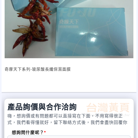
奇摩天下系列-玻尿酸長纖保濕面膜
主要成分:玻尿酸、蜂蜜萃取精華、
小黃瓜萃取精華、植物性膠原蛋白
功能:含玻尿酸精華，能高效鎖水保溼在肌膚表面
產品詢價與合作洽詢
形成保護膜，提升肌膚含水量，使肌膚透亮、
嗨，想詢價或有問題都可以直接寫在下面，不用寫得很正
保濕、更顯柔嫩緊緻。
式，我們看得懂就好，留下聯絡方式後，我們會盡快回覆你
想詢問什麼呢？
適用膚質:一般膚質