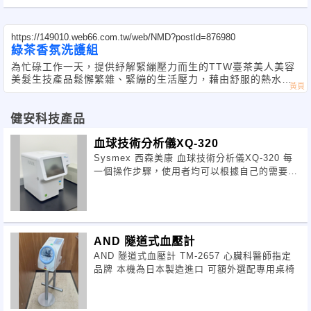
https://149010.web66.com.tw/web/NMD?postId=876980
綠茶香氛洗護組
為忙碌工作一天，提供紓解緊繃壓力而生的TTW臺茶美人美容
美髮生技產品鬆懈繁雜、緊繃的生活壓力，藉由舒服的熱水澡
搭配台茶美人專為國人設計的產品，放鬆而自在地從頭髮到臉
部，完全洗盡油膩，輕鬆過生活。臺茶美
健安科技產品
血球技術分析儀XQ-320
Sysmex 西森美康 血球技術分析儀XQ-320 每
一個操作步驟，使用者均可以根據自己的需要或
者實驗室的具體情況選擇儀器的適當設
AND 隧道式血壓計
AND 隧道式血壓計 TM-2657 心臟科醫師指定
品牌 本機為日本製造進口 可額外選配專用桌椅