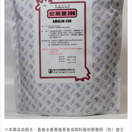
※本藥品由飼主、畜禽水產養殖業者或飼料廠依獸醫師（佐）處方