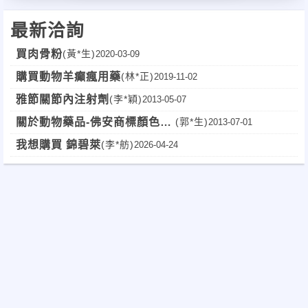
最新洽詢
買肉骨粉
(黃*生)
2020-03-09
購買動物羊癲瘋用藥
(林*正)
2019-11-02
雅節關節內注射劑
(李*穎)
2013-05-07
關於動物藥品-佛安商標顏色問
(郭*生)
2013-07-01
題
我想購買 錦碧萊
(李*舫)
2026-04-24