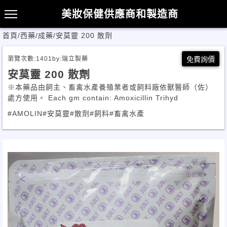
美妝保健供應商和製造商
首頁
/
西藥/成藥
/
安莫靈 200 散劑
瀏覽次數:
1401
by:
瑞立製藥
免費詢價
安莫靈 200 散劑
※本藥品由飼主、畜禽水產養殖業者或飼料廠依獸醫師（佐）
處方使用。 Each gm contain: Amoxicillin Trihyd
#AMOLIN
#安莫靈
#散劑
#飼料
#畜禽水產