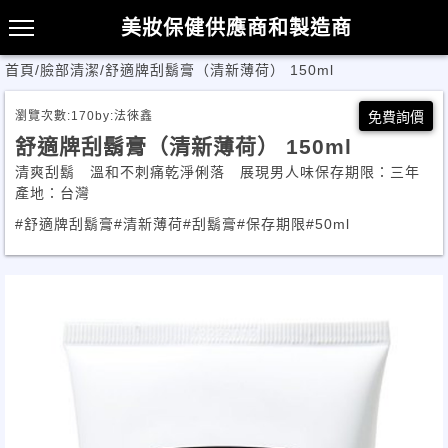
美妝保健供應商和製造商
首頁
/
臉部清潔
/
舒適牌刮鬍膏（清新薄荷） 150ml
瀏覽次數:
170
by:
法徠鑫
免費詢價
舒適牌刮鬍膏（清新薄荷） 150ml
清爽刮鬍 溫和不刺痛乾淨俐落 展現男人味保存期限：三年
產地：台灣
#舒適牌刮鬍膏
#清新薄荷
#刮鬍膏
#保存期限
#50ml