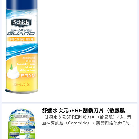
舒適水次元5PRE刮鬍刀片（敏感肌）4
~舒適水次元5PRE刮鬍刀片（敏感肌）4入~添
入
加神經酰胺（Ceramide），蘆薈與維他命E加倍
保濕經皮膚科醫生測試，敏