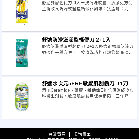
舒適雙層輕便刀 3入一按清洗裝置，清潔更方便
全新改良防滑軟墊握柄保存期限：無產地：刀片
- 德國，組裝 - 中國一按清洗
舒適防滑滋潤型輕便刀 2+1入
舒適防滑滋潤型輕便刀 2+1入舒適的橡膠防滑刀
把操作平穩方便，一按清洗功能可讓您輕易清除
殘留在刀片間的毛髮提供標準型及敏
舒適水次元5PRE敏感肌刮鬍刀（1刀把
添加Ceramide、蘆薈、維他命E加倍保濕經皮膚
+2刀片）
科醫生測試，敏感肌膚試用保存期限：三年產
地：刀片 - 美國，組裝 -
台灣黃頁
填詢價單