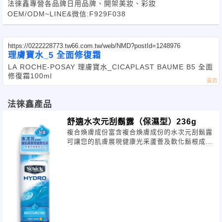
法徠鑫專營各品牌日用品牌、開架美妝、彩妝
OEM/ODM~LINE&微信:F929F038
https://0222228773.tw66.com.tw/web/NMD?postId=1248976
理膚寶水_5 全面修復霜
LA ROCHE-POSAY 理膚寶水_CICAPLAST BAUME B5 全面
修復霜100ml
法徠鑫產品
舒適水次元刮鬍露（保濕型）236g
複合煥膚成份富含複合煥膚成份的水次元刮鬍露
可讓您的肌膚展現健康光釆蘆薈及軟化鬍根成份
會在肌膚上形成水化層可軟化鬍鬚並減少