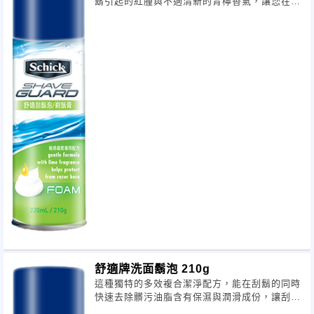
鬍引起的紅腫與不適清新的青檸香氣，讓您在一
天開始時便活力十足！保存期限：三年產
舒適牌洗面鬍泡 210g
這種獨特的多效複合潔淨配方，能在刮鬍的同時
快速去除髒污油脂含有保濕與潤滑成份，讓刮鬍
更順暢！​保存期限：三年產地：中國