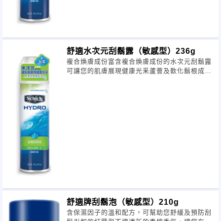
舒適水次元刮鬍露（敏感型）236g
複合煥膚成份富含複合煥膚成份的水次元刮鬍露
可讓您的肌膚展現健康光釆蘆薈及軟化鬍根成份
會在肌膚上形成水化層可軟化鬍鬚並減少
舒適牌刮鬍泡（敏感型）210g
含保濕因子的溫和配方，可幫助您舒緩及預防刮