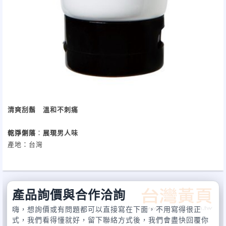
清爽刮鬍 溫和不刺痛
乾淨俐落 展現男人味
保存期限：三年
產地：台灣
產品詢價與合作洽詢
嗨，想詢價或有問題都可以直接寫在下面，不用寫得很正
式，我們看得懂就好，留下聯絡方式後，我們會盡快回覆你