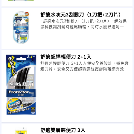
舒適水次元3刮鬍刀（1刀把+2刀片）
~舒適水次元3刮鬍刀（1刀把+2刀片）~超效保
濕科技讓刮鬍時輕鬆順暢，同時水感舒適每一層
超薄刀片上都配備順刮鰭順刮鰭使得
舒適超悍輕便刀 2+1入
舒適超悍輕便刀 2+1入方便安全蓋設計，避免碰
觸刀片，安全又方便超微鋼絲護膚隔離網有效隔
離刀刃，避免刮傷保存期限：無產地
舒適雙層輕便刀 3入