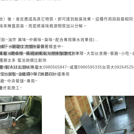
合）後，會反應成為其它物質。即可達到脫臭效果，這種作用與殺菌相同
味來掩蓋惡臭，而是將臭味根源物質加以分解。
飲~油炸 異味~中藥味~臭味~配合專用藥水效果佳)
裝~~靜電除油煙機安裝~
全省下水道施工完成~環保署稽查中~
格截油槽安裝~各種規格截油槽安裝施工~軍隊~大型伙食團~餐廳~小吃~
藏櫃~餐桌椅~餐飲設備及大廚房整體規劃。
種類太多 電洽詢價比較快
一般軍隊~百人以上開伙專用~
911911847~亞太0980565847~威寶0986595335台哥大0926452
~一般常用型~小吃~自助餐~單口~雙口炒爐專用
裝~1桶1500~2桶2500~
般大餐廳~中央餐儲~專用~
金才能施工~
劑~
~5加崙裝~1500~2桶2500~
寶0986595335李先生