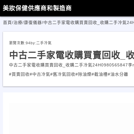
美妝保健供應商和製造商
首頁
/
治療/康復儀器
/
中古二手家電收購買賣回收_收購二手冷氣24H
瀏覽次數:
94
by:
二手冷氣
中古二手家電收購買賣回收_收購
中古二手家電收購買賣回收_收購二手冷氣24H0980565847李m我的網站
#買賣回收
#中古冷氣
#舊冷氣回收
#除油煙
#截油槽
#油水分離