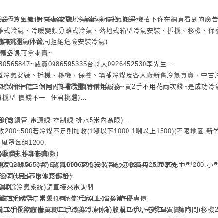
~ 生活極貧困者 另有專案優惠~專案vip價格~用手機拍下你在網頁看到的廣
不冷~冷氣維修~冷氣安裝~冷氣拆除~冷氣搬運~
、分離式冷氣、冷暖變頻分離式冷氣、落地式箱型冷氣安裝、拆機、移機、保
維修,冷氣保養,
店挑選~(本公司拒絕危險安裝冷氣)
氣空調,
電贈品多可拿來賣~
80565847~威寶0986595335台哥大0926452530李先生
型冷氣安裝、拆機、移機、保養、填補冷煤及各大廠新舊冷氣買賣、中古
開立保固書~保固內維修免費等信用服務~買2手不用花兩次錢~是成功冷
所以保固一年二個月~市場最重保固冷氣行~
份機型 價錢不一 任君挑選)
合作)
00(含銅管.電源線.控制線.排水5米內為限)
500若冷煤不足則加收(1噸以下1000.1噸以上1500)(不限地區.新
風罩每組1200.
另收費)
0(以此類推不限噸數)
電贈品多可拿來賣
00. 2噸以上(含)每台1600.若需安裝架需另收費用.大型250.中型200.小
機型)
太0980565847~威寶0986595335台哥大0926452530李先生
500 (以上不含水塔部分)
司~另有vip優惠價格~
或其餘冷氣系統)請直接來電詢問
運送
其他費用).當天OK保養3台以上(含)另有優惠價.
氣二手家電二手餐具商~二手家俱~服務第一~
鐵站)
5頓以下(含)加收1000.1.5噸以上(不含)加收1500.一對二以上請詢問(移機
購二手餐飲設備買賣二手冷藏冷凍冰箱收購二手小吃餐車買賣