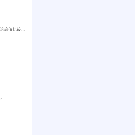
電洽詢價比較快
，