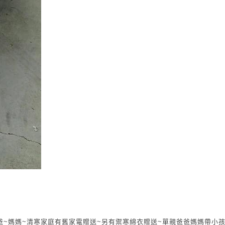
爸爸~媽媽~清寒家庭有舊家電贈送~另有禦寒綿衣贈送~單親爸爸媽媽帶小