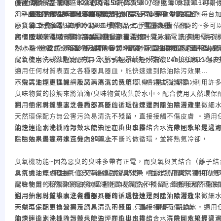
* 2噸~3噸7000~9000(10~15坪)
優惠價)
(新竹以北+宜蘭地區~24小時電 02~22558075~遠傳0911911847~亞
搬運~搬物品~搬家~本公司有3.5t升降貨車 小發財車 休旅車~可幫
* 直立式窗型0.8噸5000(3~5坪)
P.S移機場所若無電梯3樓(含)以下不另加費用.3樓以上則每台加
用手機拍下你在網頁看到的廣告~告知本公司~另有優惠價格~
3.5t出車2500~3500~看路程遠近~物品大小重量數量 估價~
* 直立式窗型1噸6000(4~6坪)
小貨車 休旅車出車800~1500~看物品大小重量數量 估價~
廢棄物二手家電~二手冷氣~二手餐具~二手電腦設備~不要的~多可
* 安裝窗型皆須有冷氣電源插座.若沒有則須另拉電源(費用需另計50
爬樓層100~300~看物品大小重量數量 估價~
高價回收家電類買賣: 液晶電視、平面電視、電冰箱、洗衣機~烘衣機
* 二.分離式或箱型機及其他各式冷氣之價位相關問題請直接詢問
24小時電 02~22558075~遠傳0911911847~亞太0980565847~威
熱水器~電風扇~烤箱~腳踏車~音響~音箱~家庭抽送風扇(窗戶型)
臭氧機水洗式油煙處理機、水幕式煙罩油煙水洗機24h0911911847
配合使用~天然環保配方無公害污染易清洗不殘留，直接接觸不傷皮
適用任何材質表面之各種器具器皿，能快速達到除油除污效果
不需再定期更換濾網及請人清洗的費用,只需一星期定期換水
水洗式油煙處理機一般又稱為濕式洗滌塔，噴霧式洗滌塔：利用許多
臭味物質的接觸來將油滴/臭味物質收集於水中。配合使用天然環保
適用任何材質表面之各種器具器皿，能快速達到除油除污效果
利用抽水馬達讓水洗機內部不斷的循環在煙罩內產生噴灑產生微細
天然環保配方無公害污染易清洗不殘留，直接接觸不傷皮膚 ‧適用
能快速達到除油除污效果使油煙顆粒與水霧結合，再帶回水箱經過濾
油煙經由水洗機內部藥水除去，在由出口排出，水洗除煙效果最高可
在由抽水馬達將水洗機內部藥水不斷的做循環，並將熱氣冷卻，
除味效果最高可達百分之90以上，
臭氧機功能~因為惡臭的臭味多帶有正電，而臭氧與其結合（離子結
臭氧機功能~藉由氧化分解後達到脫臭效果，並非利用臭氧獨特的氣
水洗式油煙處理機一般又稱為濕式洗滌塔，噴霧式洗滌塔：利用許多
配合使用~天然環保配方無公害污染易清洗不殘留，直接接觸不傷皮
臭味物質的接觸來將油滴/臭味物質收集於水中。配合使用天然環保
適用任何材質表面之各種器具器皿，能快速達到除油除污效果
適用任何材質表面之各種器具器皿，能快速達到除油除污效果
利用抽水馬達讓水洗機內部不斷的循環在煙罩內產生噴灑產生微細
不需再定期更換濾網及請人清洗的費用,只需一星期定期換水
天然環保配方無公害污染易清洗不殘留，直接接觸不傷皮膚 ‧適用
能快速達到除油除污效果使油煙顆粒與水霧結合，再帶回水箱經過濾
油煙經由水洗機內部藥水除去，在由出口排出，水洗除煙效果最高可