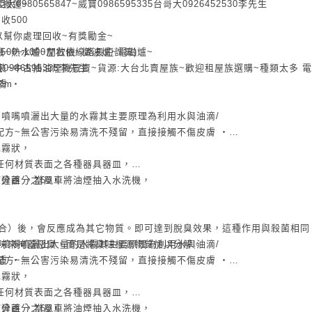
太0980565847~威寶0986595335台哥大0926452530李先生
你搬運~
收500
以幫你處理回收~有獎勵金~
0~1000左右依線路長短計算)
~熱水爐~開飲機~微波爐~電磁爐~
.
寶0986595335李先生
安裝~中古抽油煙機買賣~貨源:大台北賣屋族~歡迎租屋族選購~種類太多 
李m
膚 ‧
噴嘴噴灑出大量的水霧其主要原理為利用水與油滴/
配方~無公害污染易清洗不殘留，直接接觸不傷皮膚 ‧
水霧狀，
任何材質表面之各種器具器皿，
分離 ，當風車將油煙抽入水洗機，
達百分之60，
合）後，會反應成為其它物質。即可達到脫臭效果，這種作用與殺菌相同
味來掩蓋惡臭，而是將臭味根源物質加以分解。
噴嘴噴灑出大量的水霧其主要原理為利用水與油滴/
膚 ‧
配方~無公害污染易清洗不殘留，直接接觸不傷皮膚 ‧
水霧狀，
任何材質表面之各種器具器皿，
分離 ，當風車將油煙抽入水洗機，
達百分之60，