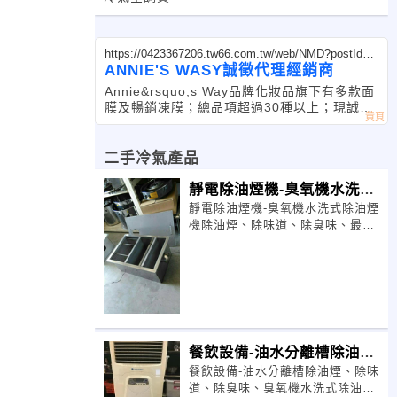
https://0423367206.tw66.com.tw/web/NMD?postId=1
003437
ANNIE'S WASY誠徵代理經銷商
Annie&rsquo;s Way品牌化妝品旗下有多款面
膜及暢銷凍膜；總品項超過30種以上；現誠征
各國代理及經銷商。本品
二手冷氣產品
靜電除油煙機-臭氧機水洗式
靜電除油煙機-臭氧機水洗式除油煙
除油煙機除油煙、除味道、
機除油煙、除味道、除臭味、最有
效24h0926452530李m我的網站
https://0
餐飲設備-油水分離槽除油
餐飲設備-油水分離槽除油煙、除味
煙、除味道、除臭味、臭氧
道、除臭味、臭氧機水洗式除油煙
機