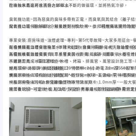
在由抽水馬達將水洗機內部藥水不斷的做循環，並將熱氣冷卻，
除味效果最高可達百分之90以上，
臭氧機功能~因為惡臭的臭味多帶有正電，而臭氧與其結合（離子結
臭氧機功能~藉由氧化分解後達到脫臭效果，並非利用臭氧獨特的氣
配合進口環保除味藥水~效果超好~有大~中~小~3種規格水洗除油煙
專業安裝:廚房味道~油煙處理~專利~第5代零故障~大家多用這台~餐
配合美國進口環保除味藥水~效果超好~除臭除味除臭水洗除油煙機安
各種規格截油槽安裝施工~軍隊~大型伙食團~餐廳~小吃~自助餐~
各種規格截油槽安裝~風車風管安裝~排~吸風窗戶風扇安裝~各種規
高價回收餐飲設備買賣~二手餐具回收買賣、冰箱、攤車、水槽、冷
水道施工完成~環保署稽查中~
不銹鋼廚具、冰箱工作台、水槽、烤箱、排風管、風管設計施工等~
規格304#or430#油水分離槽(120*80*80cm)1.2~1.2mm厚~
好用環保 清潔濟~美國原裝進口~特價中~24小時電 02~22558075~遠傳0
規格304#or430#油水分離槽(30*45*35cm)0.8~1.0mm厚
美國原裝進口環保除油污清潔劑~超好用~無味~高濃縮~可稀釋多桶~5加崙
規格304#or430#油水分離槽(37*65*45cm)0.8~1.0mm厚~一
一般廚房重油污垢~靜電除油煙機專用清潔劑~
施工看現場~可定做~出入口尺寸可改~有腳踏板跟掀蓋兩種~需付定
稀釋後1比3~可當 地板 輕油垢 家庭廚房專用~洗冷氣面板專用清潔
美國原裝進口環保除味~除油污清潔劑~分為動物植物油垢~
工業油垢如機油~引擎油用:美國原裝進口環保除油清潔劑~
水洗機除油煙機專用清潔劑~去味道專用~放機體內~自動洗機體~除油去味
種類太多 電洽詢價比較快~
24小時電 02~22558075~遠傳0911911847~亞太0980565847~威