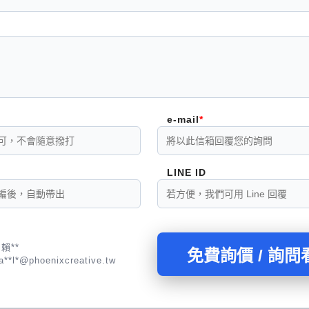
e-mail
LINE ID
賴**
免費詢價 / 詢問
a**l*@phoenixcreative.tw