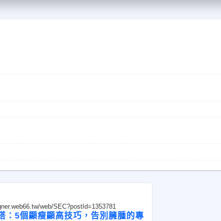
ogner.web66.tw/web/SEC?postId=1353781
搭：5個顯瘦顯高技巧，告別臃腫的專