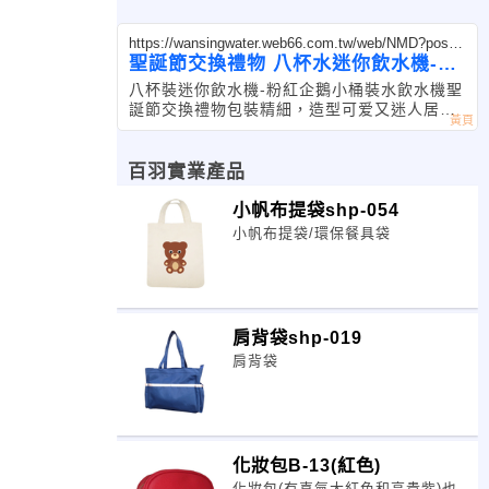
https://wansingwater.web66.com.tw/web/NMD?postId
=1002178
聖誕節交換禮物 八杯水迷你飲水機-粉
紅色企鵝
八杯裝迷你飲水機-粉紅企鵝小桶裝水飲水機聖
誕節交換禮物包裝精細，造型可爱又迷人居家
自用，店内擺設，宿舍裝飾，辦公相伴都可
百羽實業產品
小帆布提袋shp-054
小帆布提袋/環保餐具袋
肩背袋shp-019
肩背袋
化妝包B-13(紅色)
化妝包(有喜氣大紅色和高貴紫)也