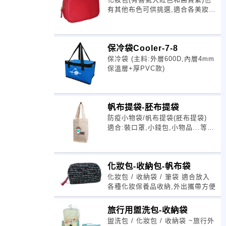
有其他布色可供挑選,適合各美妝產
品和牙醫,美容診所之贈送品.
保冷袋Cooler-7-8
保冷袋 (主料:外層600D,內層4mm
保溫層+厚PVC款)
帆布提袋-胚布提袋
防疫小物袋/帆布提袋(胚布提袋)
適合:裝口罩,小錢包,小物品...等等
外出攜帶輕巧方便,此款提袋適合各
機關社團學校做贈品贈送.
化妝包-收納包-帆布袋
化妝包 / 收納袋 / 筆袋 適合放入
各種化妝保養品收納,外出攜帶方便
旅行用盥洗包-收納袋
盥洗包 / 化妝包 / 收納袋 ~旅行外