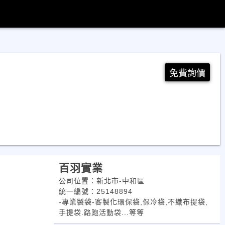
免費詢價
百羽實業
公司位置：新北市-中和區
統一編號：25148894
-專業製袋-客製化環保袋,保冷袋,不織布提袋,
手提袋.路跑活動袋...等等