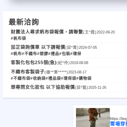
最新洽詢
財團法人尋求帆布袋報價，請聯繫
(王*霞)
2022-09-20
#帆布袋
茄芷袋詢價單 以下請報價
(邱*菁)
2024-07-05
#帆布
#不織布
#塑膠
#禮品
#包裝
#環保
客製化包包255個(急)
(紀*伶)
2019-08-08
不織布客製袋子
(雄**業*****)
2023-08-17
#不織布袋
#收納袋
#禮品袋
#環保袋
#購物袋
想尋問女化妝包 以下協助報價
(邱*甄)
2025-11-26
https://b
雪場穿