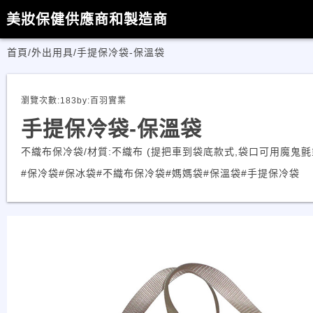
美妝保健供應商和製造商
首頁
/
外出用具
/
手提保冷袋-保溫袋
瀏覽次數:
183
by:
百羽實業
手提保冷袋-保溫袋
不織布保冷袋/材質:不織布 (提把車到袋底款式,袋口可用魔鬼氈
#保冷袋
#保冰袋
#不織布保冷袋
#媽媽袋
#保溫袋
#手提保冷袋