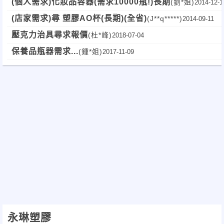
(個人需求)化妝品容器(需求10000瓶!)長期
(劉*姐)
2014-12-1
(店家需求)尋 塑膠AO杯(長期)(全省)
(J**q*****)
2014-09-11
壓克力治具尋求報價
(杜*峰)
2018-07-04
保養品瓶器需求...
(鍾*姐)
2017-11-09
永琳塑膠