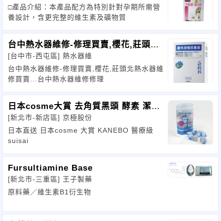
□產品介紹：本產品配方為特別針對孕期所需營
養設計，含更完整的維生素及礦物質
台中熱水器維修-修理買賣,櫻花,莊頭北
[台中市-西屯區]
熱水器維
熱
台中熱水器維修-修理買賣,櫻花,莊頭北熱水器維
修買賣...台中熱水器維修修理
日本cosme大賞 去角質黑頭 酵素 潔面
[新北市-新店區]
京極股份
洗顏粉
日本直送 日本cosme 大賞 KANEBO 醫療級
suisai
Fursultiamine Base
[新北市-三重區]
王子製藥
原料藥／維生素B1衍生物