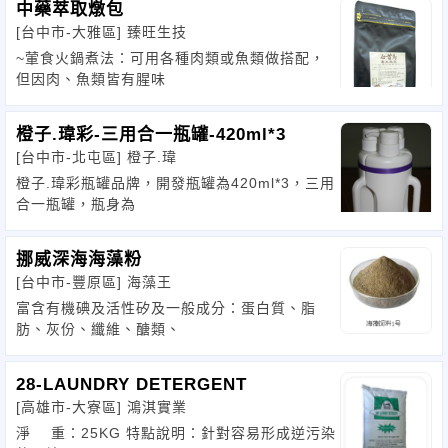
中藥萃取燉包
[台中市-大雅區]
臻旺生技
~葷食火鍋煮法：可用各種肉類或魚類做搭配，
但因肉、魚類皆有腥味
橙子.瑋彩-三用合一瓶罐-420ml*3
[台中市-北屯區]
橙子.瑋
橙子.瑋彩瓶罐品牌，開發瓶罐為420ml*3，三用
合一瓶罐，瓶身為
挪威深海海藻粉
[台中市-豐原區]
海藻王
富含有機碘及活性矽及一般成分：蛋白質、脂
肪、灰份、纖維、醣類、
28-LAUNDRY DETERGENT
[高雄市-大寮區]
鴻淇實業
淨 重：25KG 特點說明：針對容易形成逆污染