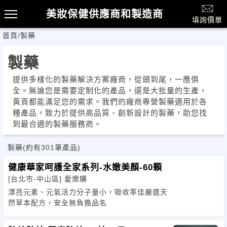
美妝保健供應商和製造商
填詢價單
首頁
/
製藥
製藥
提供多樣化的製藥解決方案廠商，從頭到尾，一應俱
全。無論您是需要定制化的產品，還是大批量的生產，
黃頁都能滿足您的需求。我們的廠商專營製藥適用於各
種產品，致力於提供高品質、創新設計的製藥，助您找
到最合適的製藥服務商。
製藥
(約有301筆產品)
健康華家呵護全家系列-水嫩美顏-60顆
[台北市-中山區]
愛樂購
漂亮元素、元氣活力分子量小，吸收率佳嚴選天
然草本配方，安全無負擔品名