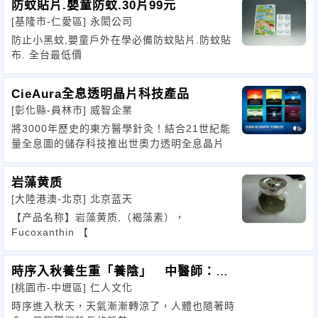
防蚊貼片.嬰童防蚊.30片99元
[基隆市-仁愛區]
永閎公司
防止小黑蚊,嬰童戶外在學必備防蚊貼片.防蚊貼
布. 全台最低價
CieAura全息透明晶片科技產品
[彰化縣-員林市]
威智企業
將3000年歷史的東方醫學針灸！結合21世紀能
量全息圖的儲存科技推出世奧力透明全息晶片
岩藻黄质
[大陸港澳-北京]
北京蓝天
【产品名称】岩藻黄质,（褐藻素），
Fucoxanthin 【
時序入秋養生重「養陰」 中醫師：宜
[桃園市-中壢區]
仁人文化
早睡早起、養肺潤燥
時序進入秋天，天氣漸漸轉涼了，人體也隨著時