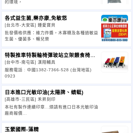
的環境，
各式益生菌,樂亦康,免敏悠
[台北市-大安區]
鍾愛寶貝
批發價格供應：維力炸醬，木寡糖及各種過敏益
生菌、優菌多、暢兒樂
特製推車特製輪椅彈玻站立架餵食椅早
[台中市-南屯區]
漢翔輔具
療擺49
服務電話 : 中國1382-7366-528 (台灣地區)
0923
日本進口光敏印油(太陽牌、蜻蜓)
[高雄市-三民區]
禾昇刻印
本社有製作連續印章...煩請有進口日本光敏印油
廠商報價...
玉縈國際-藻精