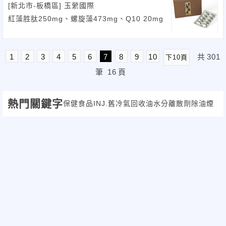
[新北市-板橋區]
玉縈國際
紅藻胜肽250mg、螺旋藻473mg、Q10 20mg
1
2
3
4
5
6
7
8
9
10
共
301
下10頁
筆
16
頁
熱門關鍵字
保健食品
INJ.
舊冷氣回收
油水分離
散劑
除油煙