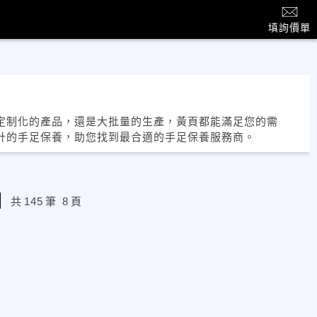
填詢價單
定制化的產品，還是大批量的生產，黃頁都能滿足您的需
計的手足保養，助您找到最合適的手足保養服務商。
共
145
筆
8
頁