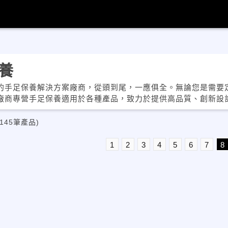
養
的手足保養解決方案廠商，從頭到尾，一應俱全。無論您是需要
廠商專營手足保養適用於各種產品，致力於提供高品質、創新設
145筆產品)
1
2
3
4
5
6
7
8